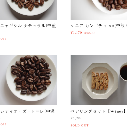
 ニャギシル ナチュラル(中煎
ケニア カンゴチョ AA(中煎り)
¥1,170
10%OFF
%OFF
 シティオ・ダ・トーレ(中深
ペアリングセット【Winey
g
¥1,200
%OFF
SOLD OUT