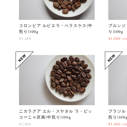
コロンビア ルビエラ・ベラスケス(中
ブルンジ
煎り)100g
り)100g
¥1,380
¥1,080
10
ニカラグア エル・スヤタル ラ・ピッ
ブラジル
コーニャ区画(中煎り)100g
煎り)100
¥1,100
¥1,080
10