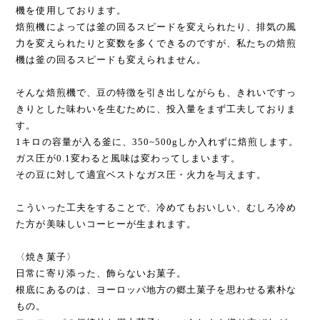
機を使用しております。
焙煎機によっては釜の回るスピードを変えられたり、排気の風
力を変えられたりと変数を多くできるのですが、私たちの焙煎
機は釜の回るスピードも変えられません。
そんな焙煎機で、豆の特徴を引き出しながらも、きれいですっ
きりとした味わいを生むために、投入量をまず工夫しておりま
す。
1キロの容量が入る釜に、350~500gしか入れずに焙煎します。
ガス圧が0.1変わると風味は変わってしまいます。
その豆に対して適宜ベストなガス圧・火力を与えます。
こういった工夫をすることで、冷めてもおいしい、むしろ冷め
た方が美味しいコーヒーが生まれます。
〈焼き菓子〉
日常に寄り添った、飾らないお菓子。
根底にあるのは、ヨーロッパ地方の郷土菓子を思わせる素朴な
もの。