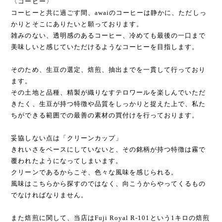
〈コーヒー〉
コーヒーと共に過ごす間、awaiのコーヒーは静かに、ただしっ
かりとそこにありたいと願っております。
雑みのない、透明感のあるコーヒー、冷めても最後の一口まで
美味しいと感じていただけるようなコーヒーを目指します。
そのため、生豆の選定、焙煎、抽出までを一貫して行っており
ます。
その土地と品種、精製が織りなすテロワールを楽しんでいただ
きたく、生豆が持つ特徴や品質をしっかりと捉えた上で、私た
ちができる範囲での最善の素材の買付けを行っております。
妥協しない点は「クリーンカップ」
きれいさをベースにしていないと、その銘柄が持つ特徴は霧で
覆われたようになってしまいます。
クリーンであるからこそ、色々な風味を感じられる。
風味はこちらから探すのではなく、向こうからやってくるもの
でなければなりません。
また焙煎に関して、当店はFuji Royal R-101という1キロの焙煎