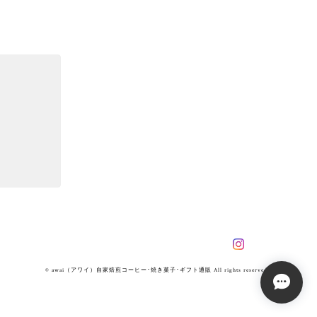
© awai（アワイ）自家焙煎コーヒー･焼き菓子･ギフト通販 All rights reserved.