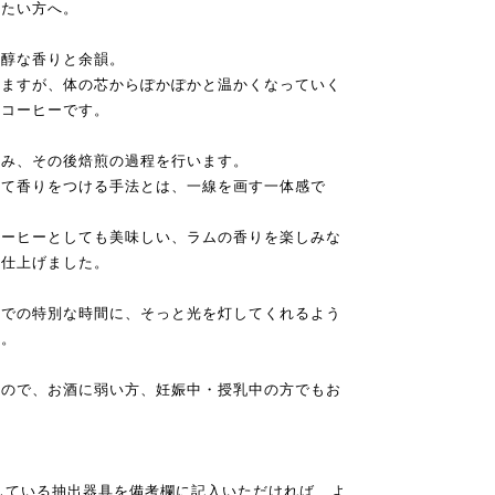
みたい方へ。
芳醇な香りと余韻。
いますが、体の芯からぽかぽかと温かくなっていく
のコーヒーです。
込み、その後焙煎の過程を行います。
れて香りをつける手法とは、一線を画す一体感で
コーヒーとしても美味しい、ラムの香りを楽しみな
に仕上げました。
人での特別な時間に、そっと光を灯してくれるよう
た。
んので、お酒に弱い方、妊娠中・授乳中の方でもお
している抽出器具を備考欄に記入いただければ、よ