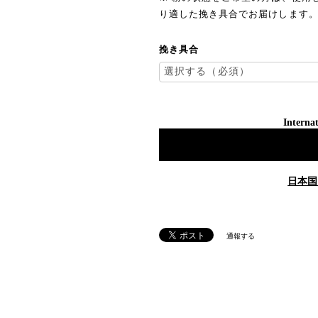
り適した挽き具合でお届けします
挽き具合
Internat
日本国
通報する