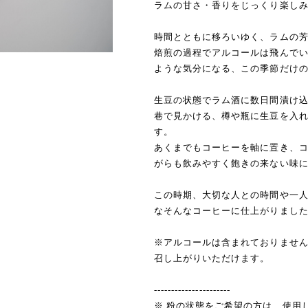
ラムの甘さ・香りをじっくり楽し
時間とともに移ろいゆく、ラムの
焙煎の過程でアルコールは飛んで
ような気分になる、この季節だけ
生豆の状態でラム酒に数日間漬け
巷で見かける、樽や瓶に生豆を入
す。
あくまでもコーヒーを軸に置き、
がらも飲みやすく飽きの来ない味
この時期、大切な人との時間や一
なそんなコーヒーに仕上がりまし
※アルコールは含まれておりませ
召し上がりいただけます。
----------------------
※ 粉の状態をご希望の方は、使用